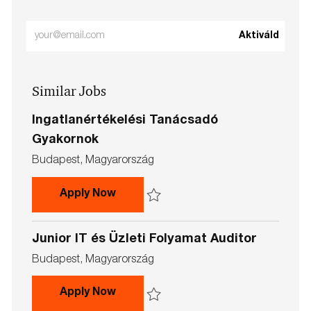
Enter
Aktiváld
Email
address
Similar Jobs
(Required)
Ingatlanértékelési Tanácsadó
Gyakornok
L
Budapest, Magyarország
o
c
Ingatlanértékelési Tanácsadó Gya
Apply Now
a
t
Save Ingatlanértékelési Tanácsadó Gyako
i
Junior IT és Üzleti Folyamat Auditor
o
n
L
Budapest, Magyarország
o
c
Junior IT és Üzleti Folyamat Auditor
Apply Now
a