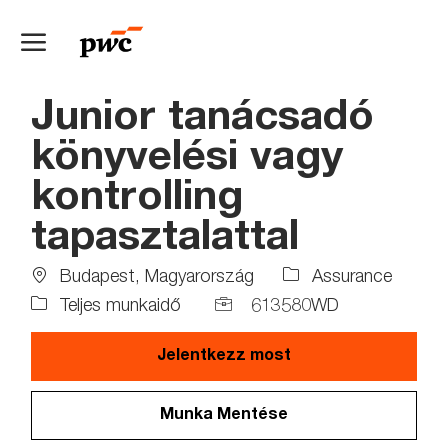
Skip to main content
-
Junior tanácsadó
könyvelési vagy
kontrolling
tapasztalattal
Location
Budapest, Magyarország
Assurance
Job
Job
Teljes munkaidő
613580WD
Type
Id
Jelentkezz most
Munka Mentése