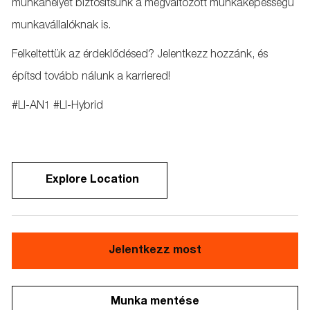
munkahelyet biztosítsunk a megváltozott munkaképességű
munkavállalóknak is.
Felkeltettük az érdeklődésed? Jelentkezz hozzánk, és
építsd tovább nálunk a karriered!
#LI-AN1 #LI-Hybrid
Explore Location
Jelentkezz most
Munka mentése