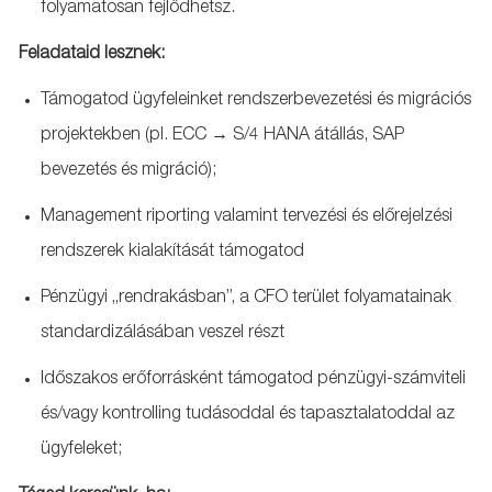
folyamatosan fejlődhetsz.
Feladataid lesznek:
Támogatod ügyfeleinket rendszerbevezetési és migrációs
projektekben (pl. ECC → S/4 HANA átállás, SAP
bevezetés és migráció);
Management riporting valamint tervezési és előrejelzési
rendszerek kialakítását támogatod
Pénzügyi „rendrakásban”, a CFO terület folyamatainak
standardizálásában veszel részt
Időszakos erőforrásként támogatod pénzügyi-számviteli
és/vagy kontrolling tudásoddal és tapasztalatoddal az
ügyfeleket;