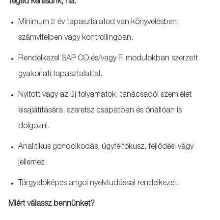
Téged keresünk, ha:
Minimum 2 év tapasztalatod van könyvelésben,
számvitelben vagy kontrollingban.
Rendelkezel SAP CO és/vagy FI modulokban szerzett
gyakorlati tapasztalattal.
Nyitott vagy az új folyamatok, tanácsadói szemlélet
elsajátítására, szeretsz csapatban és önállóan is
dolgozni.
Analitikus gondolkodás, ügyfélfókusz, fejlődési vágy
jellemez.
Tárgyalóképes angol nyelvtudással rendelkezel.
Miért válassz bennünket?