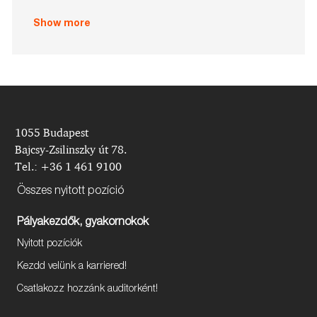
i
o
Show more
n
1055 Budapest
Bajcsy-Zsilinszky út 78.
Tel.: +36 1 461 9100
Összes nyitott pozíció
Pályakezdők, gyakornokok
Nyitott pozíciók
Kezdd velünk a karriered!
Csatlakozz hozzánk auditorként!