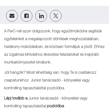
Share
Share
Share
Share
via
via
via
via
email
Facebook
LinkedIn
twitter
A PwC-nél azon dolgozunk, hogy együttműködve segítsük
ügyfeleinket a megalapozott döntések meghozatalában,
hatékony működésben, és közösen formáljuk a jövőt. Ehhez
az izgalmas kihíváshoz élvezetes feladatokat és inspiráló
munkakörnyezetet kínálunk.
Jól hangzik? Most lehetőség van, hogy Te is csatlakozz
csapatunkhoz ​ Junior tanácsadó - könyvelési vagy
kontrolling tapasztalattal pozícióba.
Lépj tovább a
Junior tanácsadó - könyvelési vagy
kontrolling tapasztalattal
pozícióba