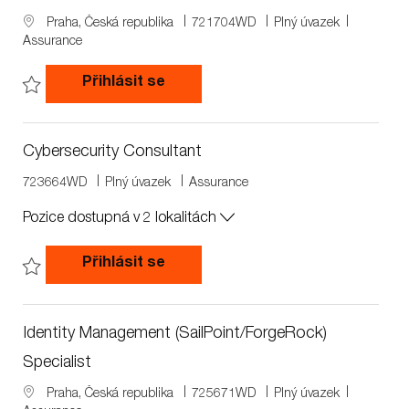
L
J
J
Praha, Česká republika
721704WD
Plný úvazek
o
o
o
Assurance
c
b
b
a
I
T
SOC Analyst
Přihlásit se
t
d
y
i
p
Uložit SOC Analyst 721704WD
o
e
n
Cybersecurity Consultant
J
J
723664WD
Plný úvazek
Assurance
o
o
Pozice dostupná v 2 lokalitách
b
b
I
T
d
y
Cybersecurity Consultant
Přihlásit se
p
e
Uložit Cybersecurity Consultant 723664WD
Identity Management (SailPoint/ForgeRock)
Specialist
L
J
J
Praha, Česká republika
725671WD
Plný úvazek