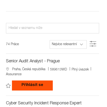
Hledat
v
rámci
Filter
74
Práce
seznamu
pozic
Senior Audit Analyst - Prague
níže
L
J
J
Praha, Česká republika
589613WD
Plný úvazek
o
o
o
Assurance
c
b
b
a
I
T
Senior Audit Analyst - Prague
Přihlásit se
t
d
y
i
p
Uložit Senior Audit Analyst - Prague 589613WD
o
e
n
Cyber Security Incident Response Expert