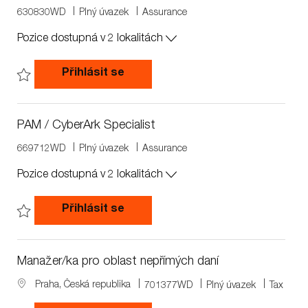
J
J
630830WD
Plný úvazek
Assurance
o
o
Pozice dostupná v 2 lokalitách
b
b
I
T
d
y
Cyber Security Incident Respons
Přihlásit se
p
e
Uložit Cyber Security Incident Response Expert 630830WD
PAM / CyberArk Specialist
J
J
669712WD
Plný úvazek
Assurance
o
o
Pozice dostupná v 2 lokalitách
b
b
I
T
d
y
PAM / CyberArk Specialist
Přihlásit se
p
e
Uložit PAM / CyberArk Specialist 669712WD
Manažer/ka pro oblast nepřímých daní
L
J
J
Praha, Česká republika
701377WD
Plný úvazek
Tax
o
o
o