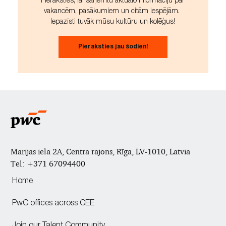
Pieraksties, lai saņemtu aktuālo informāciju par
vakancēm, pasākumiem un citām iespējām.
Iepazīsti tuvāk mūsu kultūru un kolēģus!
Pieraksties jau šodien!
Marijas iela 2A, Centra rajons, Rīga, LV-1010, Latvia​​​​​​​
Tel: +371 67094400
Home
PwC offices across CEE