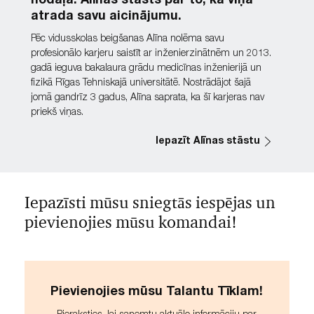
nodaļā. Alīnas stāsts par to, kā viņa
atrada savu aicinājumu.
Pēc vidusskolas beigšanas Alīna nolēma savu
profesionālo karjeru saistīt ar inženierzinātnēm un 2013.
gadā ieguva bakalaura grādu medicīnas inženierijā un
fizikā Rīgas Tehniskajā universitātē. Nostrādājot šajā
jomā gandrīz 3 gadus, Alīna saprata, ka šī karjeras nav
priekš viņas.
Iepazīt Alīnas stāstu
Iepazīsti mūsu sniegtās iespējas un
pievienojies mūsu komandai!
Pievienojies mūsu Talantu Tīklam!