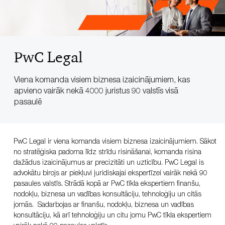
PwC Legal
Viena komanda visiem biznesa izaicinājumiem, kas
apvieno vairāk nekā 4000 juristus 90 valstīs visā
pasaulē
PwC Legal ir viena komanda visiem biznesa izaicinājumiem. Sākot
no stratēģiska padoma līdz strīdu risināšanai, komanda risina
dažādus izaicinājumus ar precizitāti un uzticību. PwC Legal is
advokātu birojs ar piekļuvi juridiskajai ekspertīzei vairāk nekā 90
pasaules valstīs. Strādā kopā ar PwC tīkla ekspertiem finanšu,
nodokļu, biznesa un vadības konsultāciju, tehnoloģiju un citās
jomās. Sadarbojas ar finanšu, nodokļu, biznesa un vadības
konsultāciju, kā arī tehnoloģiju un citu jomu PwC tīkla ekspertiem