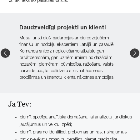
vairāk nekā 90 pasaules valstīs.
Daudzveidīgi projekti un klienti
Mūsu juristi cieši sadarbojas ar pieredzējušiem
finanšu un nodokļu ekspertiem Latvijā un pasaulē.
Komanda sniedz nepieciešamo atbalstu gan
privātpersonām, gan uzņēmumiem no dažādām
nozarēm, piemēram, būvniecība, ražošana, valsts
pārvalde u.c., lai palīdzētu atrisināt šodienas
problēmas un īstenotu klienta nākotnes ambīcijas.​​​
Ja Tev:
piemīt spēcīga analītiskā domāšana, lai analizētu juridiskus
jautājumus un veiktu izpēti;
piemīt prasme identificēt problēmas un rast risinājumus;
patīk pievērst uzmanību detaļām, piemīt precizitāte