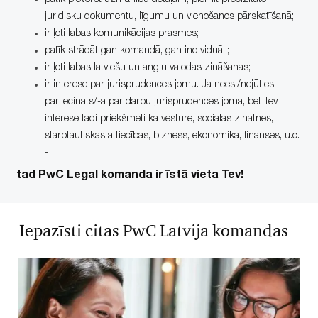
juridisku dokumentu, līgumu un vienošanos pārskatīšanā;
ir ļoti labas komunikācijas prasmes;
patīk strādāt gan komandā, gan individuāli;
ir ļoti labas latviešu un angļu valodas zināšanas;
ir interese par jurisprudences jomu. Ja neesi/nejūties
pārliecināts/-a par darbu jurisprudences jomā, bet Tev
interesē tādi priekšmeti kā vēsture, sociālās zinātnes,
starptautiskās attiecības, bizness, ekonomika, finanses, u.c.
-
tad PwC Legal komanda ir īstā vieta Tev!
Iepazīsti citas PwC Latvija komandas