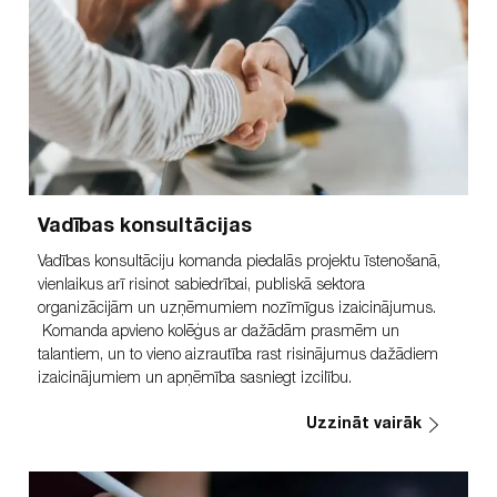
Vadības konsultācijas
Vadības konsultāciju komanda piedalās projektu īstenošanā,
vienlaikus arī risinot sabiedrībai, publiskā sektora
organizācijām un uzņēmumiem nozīmīgus izaicinājumus.
Komanda apvieno kolēģus ar dažādām prasmēm un
talantiem, un to vieno aizrautība rast risinājumus dažādiem
izaicinājumiem un apņēmība sasniegt izcilību.
Uzzināt vairāk