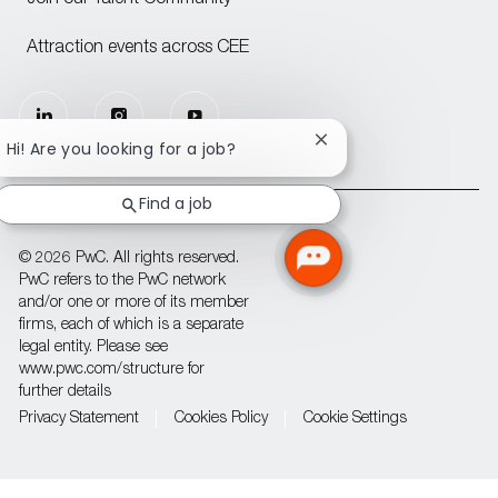
Join our Talent Community
Attraction events across CEE
follow
Close
us
Hi! Are you looking for a job?
chatbot
notification
Find a job
Separator
© 2026 PwC. All rights reserved.
PwC refers to the PwC network
and/or one or more of its member
firms, each of which is a separate
legal entity. Please see
www.pwc.com/structure for
further details
Privacy Statement
Cookies Policy
Cookie Settings