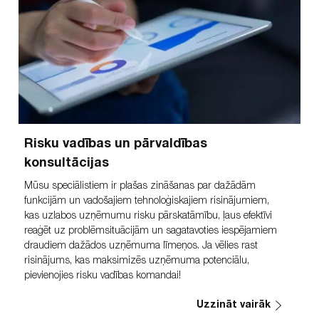
Risku vadības un pārvaldības
konsultācijas
Mūsu speciālistiem ir plašas zināšanas par dažādām
funkcijām un vadošajiem tehnoloģiskajiem risinājumiem,
kas uzlabos uzņēmumu risku pārskatāmību, ļaus efektīvi
reaģēt uz problēmsituācijām un sagatavoties iespējamiem
draudiem dažādos uzņēmuma līmeņos. Ja vēlies rast
risinājums, kas maksimizēs uzņēmuma potenciālu,
pievienojies risku vadības komandai!
Uzzināt vairāk