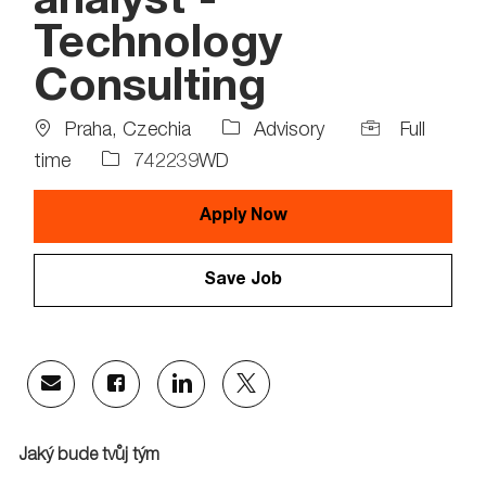
analyst -
Technology
Consulting
Location
Job
Praha, Czechia
Advisory
Full
Type
Job
time
742239WD
Id
Apply Now
Save Job
Share
Share
Share
Share
via
via
via
via
email
Facebook
LinkedIn
twitter
Jaký bude tvůj tým