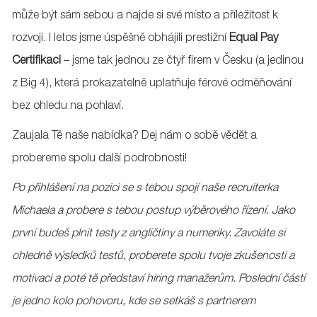
může být sám sebou a najde si své místo a příležitost k
rozvoji. I letos jsme úspěšně obhájili prestižní
Equal Pay
Certifikaci
– jsme tak jednou ze čtyř firem v Česku (a jedinou
z Big 4), která prokazatelně uplatňuje férové odměňování
bez ohledu na pohlaví.
Zaujala Tě naše nabídka? Dej nám o sobě vědět a
probereme spolu další podrobnosti!
Po přihlášení na pozici se s tebou spojí naše recruiterka
Michaela a probere s tebou postup výběrového řízení. Jako
první budeš plnit testy z angličtiny a numeriky. Zavoláte si
ohledně výsledků testů, proberete spolu tvoje zkušenosti a
motivaci a poté tě představí hiring manažerům. Poslední částí
je jedno kolo pohovoru, kde se setkáš s partnerem