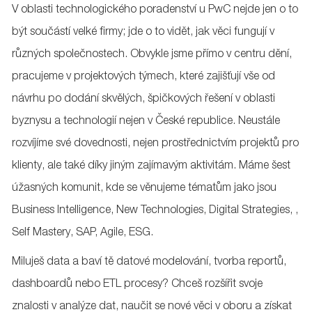
V oblasti technologického poradenství u PwC nejde jen o to
být součástí velké firmy; jde o to vidět, jak věci fungují v
různých společnostech. Obvykle jsme přímo v centru dění,
pracujeme v projektových týmech, které zajišťují vše od
návrhu po dodání skvělých, špičkových řešení v oblasti
byznysu a technologií nejen v České republice. Neustále
rozvíjíme své dovednosti, nejen prostřednictvím projektů pro
klienty, ale také díky jiným zajímavým aktivitám. Máme šest
úžasných komunit, kde se věnujeme tématům jako jsou
Business Intelligence, New Technologies, Digital Strategies, ,
Self Mastery, SAP, Agile, ESG.
Miluješ data a baví tě datové modelování, tvorba reportů,
dashboardů nebo ETL procesy? Chceš rozšířit svoje
znalosti v analýze dat, naučit se nové věci v oboru a získat