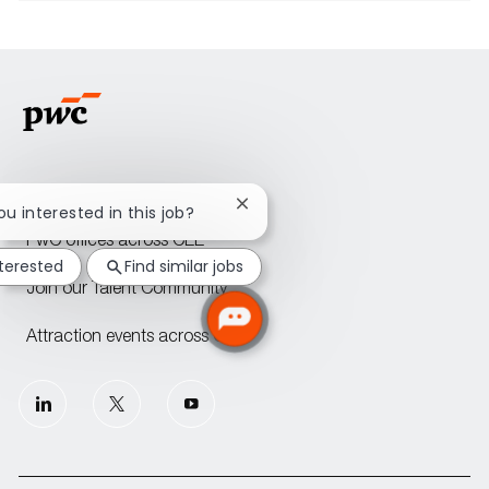
Home
Close
you interested in this job?
chatbot
PwC offices across CEE
notification
nterested
Find similar jobs
Join our Talent Community
Attraction events across CEE
follow
us
Separator