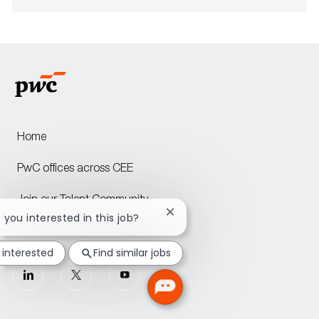
Home
PwC offices across CEE
Join our Talent Community
Close
e you interested in this job?
chatbot
Attraction events across CEE
notification
 interested
Find similar jobs
follow
us