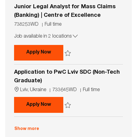
i
p
Junior Legal Analyst for Mass Claims
o
e
n
(Banking) | Centre of Excellence
J
J
738253WD
Full time
o
o
Job available in 2 locations
b
b
I
T
d
y
Junior Legal Analyst for Mass Claim
Apply Now
p
e
Save Junior Legal Analyst for Mass Claims
Application to PwC Lviv SDC (Non-Tech
Graduate)
L
J
J
Lviv, Ukraine
733645WD
Full time
o
o
o
c
b
b
Application to PwC Lviv SDC (Non-
Apply Now
a
I
T
t
d
y
Save Application to PwC Lviv SDC (Non-T
i
p
o
e
Show more
n