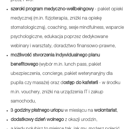
przez PwC.
szeroki program medyczno-wellbeingowy
- pakiet opieki
medycznej (m.in. fizjoterapia, zniżki na opiekę
stomatologiczną), coaching, sesje mindfulness, wsparcie
psychologiczne, edukacja poprzez dedykowane
webinary i warsztaty, doradztwo finansowo-prawne,
możliwość stworzenia indywidualnego planu
benefitowego
(wybór m.in. lunch pass, pakiet
ubezpieczenia, concierge, pakiet weterynaryjny dla
pupila czy masaże) oraz d
ostęp do kafeterii
- w środku
m.in. vouchery, zniżki na urządzenia IT i zakup
samochodu,
3 godziny płatnego urlopu
w miesiącu na
wolontariat
,
dodatkowy dzień wolnego
z okazji urodzin,