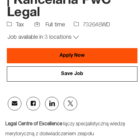
| Kancelaria PwC
Legal
Job
Job
Tax
Full time
732646WD
Type
Id
Job available in 3 locations
Apply Now
Save Job
Share
Share
Share
Share
via
via
via
via
email
Facebook
LinkedIn
twitter
Legal Centre of Excellence
łączy specjalistyczną wiedzę
merytoryczną z doświadczeniem zespołu