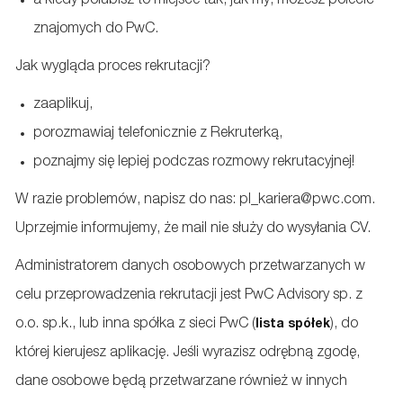
a kiedy polubisz to miejsce tak, jak my, możesz polecić
znajomych do PwC.
Jak wygląda proces rekrutacji?
zaaplikuj,
porozmawiaj telefonicznie z Rekruterką,
poznajmy się lepiej podczas rozmowy rekrutacyjnej!
W razie problemów, napisz do nas: pl_kariera@pwc.com.
Uprzejmie informujemy, że mail nie służy do wysyłania CV.
Administratorem danych osobowych przetwarzanych w
celu przeprowadzenia rekrutacji jest PwC Advisory sp. z
o.o. sp.k., lub inna spółka z sieci PwC (
), do
lista spółek
której kierujesz aplikację. Jeśli wyrazisz odrębną zgodę,
dane osobowe będą przetwarzane również w innych