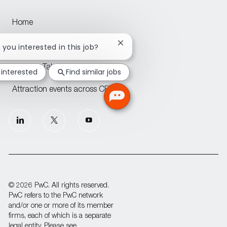
Home
PwC offices across CEE
Close
e you interested in this job?
chatbot
notification
Join our Talent Community
 interested
Find similar jobs
Attraction events across CEE
follow
us
Separator
© 2026 PwC. All rights reserved.
PwC refers to the PwC network
and/or one or more of its member
firms, each of which is a separate
legal entity. Please see