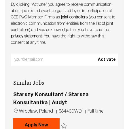
By clicking “Activate”, you agree to receive communication
about job related events organ​​​​​​​ized by or in participation of
CEE PwC Member Firms as
joint controllers
(you consent to
electronic communication from entities from the
list of joint
controllers
) and you acknowledge that you have read the
privacy statement
. You have the right to withdraw this
consent at any time.
Enter
Activate
Email
address
Similar Jobs
(Required)
Starszy Konsultant / Starsza
Konsultantka | Audyt
L
J
J
Wrocław, Poland
584430WD
Full time
o
o
o
c
b
b
Starszy Konsultant / Starsza Konsu
Apply Now
a
I
T