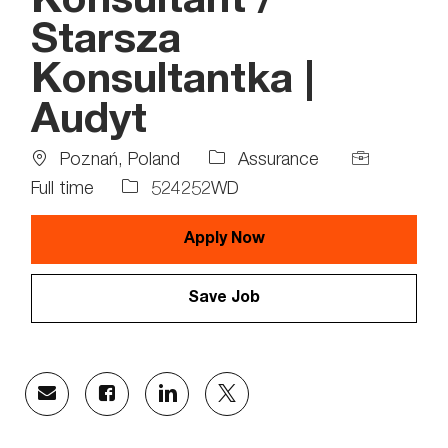
Konsultant /
Starsza
Konsultantka |
Audyt
Location
Job
Poznań, Poland
Assurance
Type
Job
Full time
524252WD
Id
Apply Now
Save Job
Share
Share
Share
Share
via
via
via
via