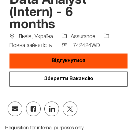
Data Analyst
(Intern) - 6
months
Location
Job
Львів, Україна
Assurance
Type
Job
Повна зайнятість
742424WD
Id
Відгукнутися
Зберегти Вакансію
Share
Share
Share
Share
via
via
via
via
email
Facebook
LinkedIn
twitter
Requisition for internal purposes only