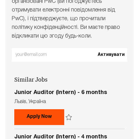
організовані PwC (ви погоджуєтесь
отримувати електронні повідомлення від
PwC), і підтверджуєте, що прочитали
політику конфіденційності. Ви маєте право
відкликати цю згоду будь-коли.
Enter
Активувати
Email
address
Similar Jobs
(Required)
Junior Auditor (Intern) - 6 months
L
Львів, Україна
o
c
Junior Auditor (Intern) - 6 months
Apply Now
a
t
Save Junior Auditor (Intern) - 6 months 7
i
Junior Auditor (Intern) - 4 months