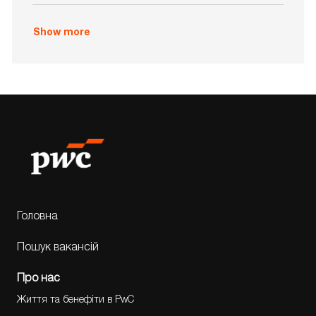
i
o
Show more
n
Головна
Пошук вакансій
Про нас
Життя та бенефіти в PwC