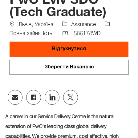
PwC Lviv SDC
(Tech Graduate)
Location
Job
Львів, Україна
Assurance
Type
Job
Повна зайнятість
586178WD
Id
Відгукнутися
Зберегти Вакансію
Share
Share
Share
Share
via
via
via
via
email
Facebook
LinkedIn
twitter
A career in our Service Delivery Centre is the natural
extension of PwC's leading class global delivery
capabilities. We provide premium, cost effective, high