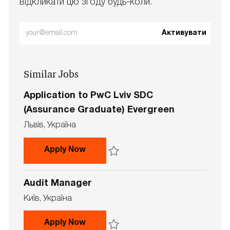
відкликати цю згоду будь-коли.
Enter
Активувати
Email
address
Similar Jobs
(Required)
Application to PwC Lviv SDC
(Assurance Graduate) Evergreen
L
Львів, Україна
o
c
Application to PwC Lviv SDC (Assu
Apply Now
a
t
Save Application to PwC Lviv SDC (Assur
i
Audit Manager
o
n
L
Київ, Україна
o
c
Audit Manager
Apply Now
a