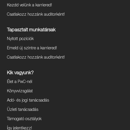
Kezdd velünk a karriered!
Csatlakozz hozzánk auditorként!
Tapasztalt munkatársak
Nyitott pozíciók
Emeld új szintre a karriered!
Csatlakozz hozzánk auditorként!
Kik vagyunk?
Élet a PwC-nél
Könyvvizsgálat
Adó- és jogi tanácsadás
Üzleti tanácsadás
Támogató osztályok
Így jelentkezz!