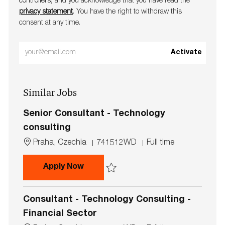
controllers
) and you acknowledge that you have read the
privacy statement
. You have the right to withdraw this
consent at any time.
Enter
Activate
Email
address
Similar Jobs
(Required)
Senior Consultant - Technology
consulting
L
J
J
Praha, Czechia
741512WD
Full time
o
o
o
c
b
b
Senior Consultant - Technology co
Apply Now
a
I
T
t
d
y
Save Senior Consultant - Technology con
i
p
Consultant - Technology Consulting -
o
e
n
Financial Sector