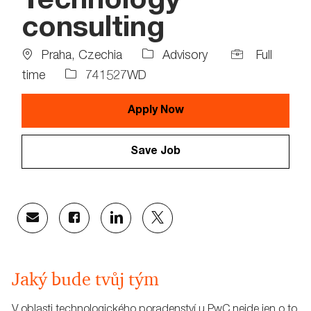
Technology
consulting
Location
Job
Praha, Czechia
Advisory
Full
Type
Job
time
741527WD
Id
Apply Now
Save Job
Share
Share
Share
Share
via
via
via
via
email
Facebook
LinkedIn
twitter
Jaký bude tvůj tým
V oblasti technologického poradenství u PwC nejde jen o to