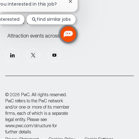
Close
you interested in this job?
chatbot
PwC offices across CEE
notification
interested
Find similar jobs
Join our Talent Community
Attraction events across CEE
follow
us
Separator
© 2026 PwC. All rights reserved.
PwC refers to the PwC network
and/or one or more of its member
firms, each of which is a separate
legal entity. Please see
www.pwc.com/structure for
further details