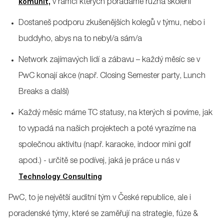
v rámci kterých pořádáme různá školení
komunit,
Dostaneš podporu zkušenějších kolegů v týmu, nebo i
buddyho, abys na to nebyl/a sám/a
Network zajímavých lidí a zábavu – každý měsíc se v
PwC konají akce (např. Closing Semester party, Lunch
Breaks a další)
Každý měsíc máme TC statusy, na kterých si povíme, jak
to vypadá na našich projektech a poté vyrazíme na
společnou aktivitu (např. karaoke, indoor mini golf
apod.) - určitě se podívej, jaká je práce u nás v
Technology Consulting
PwC, to je největší auditní tým v České republice, ale i
poradenské týmy, které se zaměřují na strategie, fúze &