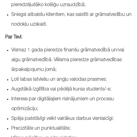
pieredzējušāko
kolēģu uzraudzībā;
Sniegsi atbalstu klientiem, kas saistīti ar grāmatvedību un
nodokļu uzskaiti.
Par Tevi:
Vismaz
1
gad
a
pieredze finanšu grāmatvedībā un/vai
algu grāmatvedībā. Vēlama pieredze grāmatvedības
ārpakalpojumu jomā;
Ļoti labas latviešu un angļu valodas prasmes;
Augstākā izglītība vai pēdējā kursa students/-e;
Interese par digitālajiem risinājumiem un procesu
optimizāciju;
Spēja patstāvīgi veikt vairākus darbus vienlaicīgi;
Precizitāte un punktualitāte;