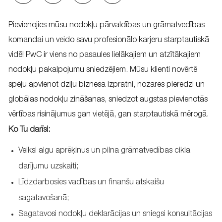
via
via
via
via
email
Facebook
LinkedIn
twitter
Pievienojies mūsu nodokļu pārvaldības un grāmatvedības
komandai un veido savu profesionālo karjeru starptautiskā
vidē! PwC ir viens no pasaules lielākajiem un atzītākajiem
nodokļu pakalpojumu sniedzējiem. Mūsu klienti novērtē
spēju apvienot dziļu biznesa izpratni, nozares pieredzi un
globālas nodokļu zināšanas, sniedzot augstas pievienotās
vērtības risinājumus gan vietējā, gan starptautiskā mērogā.
Ko Tu darīsi:
Veiksi algu aprēķinus un pilna grāmatvedības cikla
darījumu uzskaiti;
Līdzdarbosies vadības un finanšu atskaišu
sagatavošanā;
Sagatavosi nodokļu deklarācijas un sniegsi konsultācijas