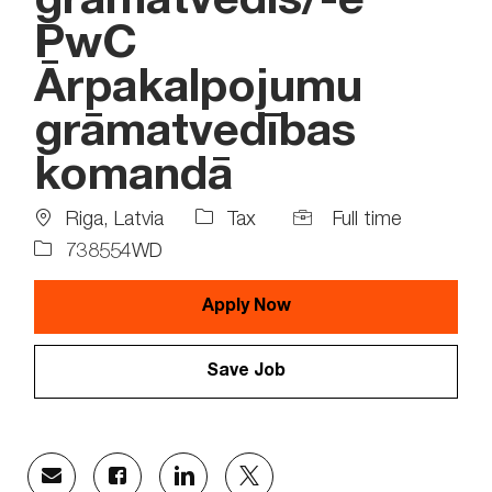
grāmatvedis/-e
PwC
Ārpakalpojumu
grāmatvedības
komandā
Location
Job
Job
Riga, Latvia
Tax
Full time
Type
Id
738554WD
Apply Now
Save Job
Share
Share
Share
Share