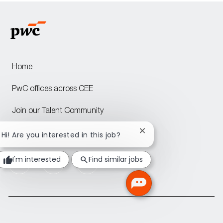
Home
PwC offices across CEE
Join our Talent Community
Attraction events across CEE
Close
Hi! Are you interested in this job?
chatbot
notification
I'm interested
Find similar jobs
follow
us
Separator