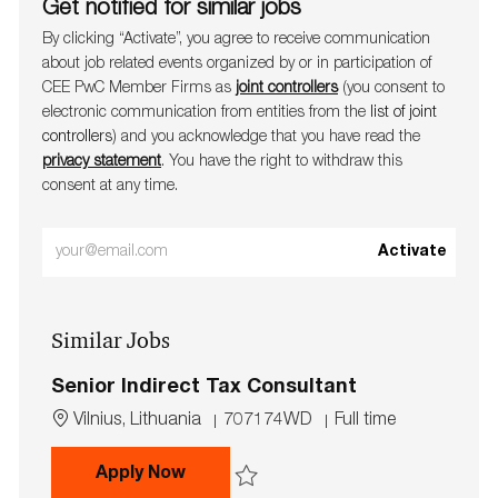
Get notified for similar jobs
By clicking “Activate”, you agree to receive communication
about job related events organ​​​​​​​ized by or in participation of
CEE PwC Member Firms as
joint controllers
(you consent to
electronic communication from entities from the
list of joint
controllers
) and you acknowledge that you have read the
privacy statement
. You have the right to withdraw this
consent at any time.
Enter
Activate
Email
address
Similar Jobs
(Required)
Senior Indirect Tax Consultant
L
J
J
Vilnius, Lithuania
707174WD
Full time
o
o
o
c
b
b
Senior Indirect Tax Consultant
Apply Now
a
I
T