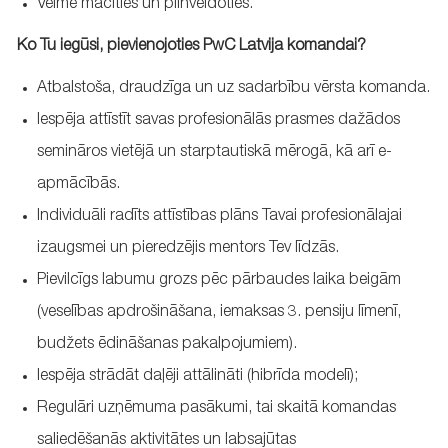
Vēlme mācīties un pilnveidoties.
Ko Tu iegūsi, pievienojoties
PwC
Latvija komandai?
Atbalstoša, draudzīga un uz sadarbību vērsta komanda.​
Iespēja attīstīt savas profesionālās prasmes dažādos
semināros vietējā un starptautiskā mērogā, kā arī e-
apmācībās.​
Individuāli radīts attīstības plāns Tavai profesionālajai
izaugsmei un pieredzējis
mentors
Tev līdzās.​
Pievilcīgs labumu grozs pēc pārbaudes laika beigām
(veselības apdrošināšana, iemaksas 3. pensiju līmenī,
budžets ēdināšanas pakalpojumiem).​
Iespēja strādāt daļēji attālināti (hibrīda modelī);​
Regulāri uzņēmuma pasākumi, tai skaitā komandas
saliedēšanās aktivitātes un labsajūtas