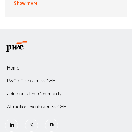
o
e
Show more
n
Home
PwC offices across CEE
Join our Talent Community
Attraction events across CEE
follow