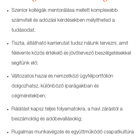
Szenior kollégák mentorálása mellett komplexebb
számviteli és adózási kérdésekben mélyítheted a
tudásodat;
Tiszta, átlátható karrierutat tudsz nálunk tervezni, amit
félévente közös értékelő és jövőtervező beszélgetésekkel
segítünk elő;
Változatos hazai és nemzetközi ügyfélportfólión
dolgozhatsz, különböző iparágakban és
cégméretekben;
Rálátást kapsz teljes folyamatokra, a havi zárástól a
beszámolóig és adóbevallásokig;
Rugalmas munkavégzés és együttműködő csapatkultúra