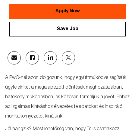
Id
Apply Now
Save Job
Share
Share
Share
Share
via
via
via
via
email
Facebook
LinkedIn
twitter
A PwC-nél azon dolgozunk, hogy együttműködve segítsük
ügyfeleinket a megalapozott döntések meghozatalában,
hatékony működésben, és közösen formáljuk a jövőt. Ehhez
az izgalmas kihíváshoz élvezetes feladatokat és inspiráló
munkakörnyezetet kínálunk.
Jól hangzik? Most lehetőség van, hogy Te is csatlakozz