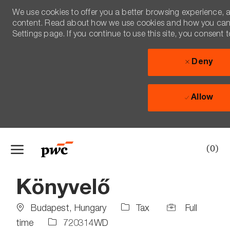
We use cookies to offer you a better browsing experience, an
content. Read about how we use cookies and how you can c
Settings page. If you continue to use this site, you consent 
Deny
Allow
Skip to main content
(0)
-
Könyvelő
Location
Job
Budapest, Hungary
Tax
Full
Type
Job
time
720314WD