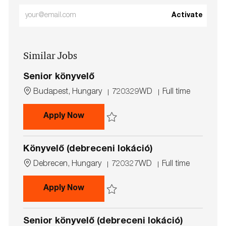
Enter
Activate
Email
address
Similar Jobs
(Required)
Senior könyvelő
L
J
J
Budapest, Hungary
720329WD
Full time
o
o
o
c
b
b
Senior könyvelő
Apply Now
a
I
T
t
d
y
Save Senior könyvelő 720329WD
i
p
Könyvelő (debreceni lokáció)
o
e
n
L
J
J
Debrecen, Hungary
720327WD
Full time
o
o
o
c
b
b
Könyvelő (debreceni lokáció)
Apply Now
a
I
T
t
d
y
Save Könyvelő (debreceni lokáció) 720327
i
p
Senior könyvelő (debreceni lokáció)
o
e