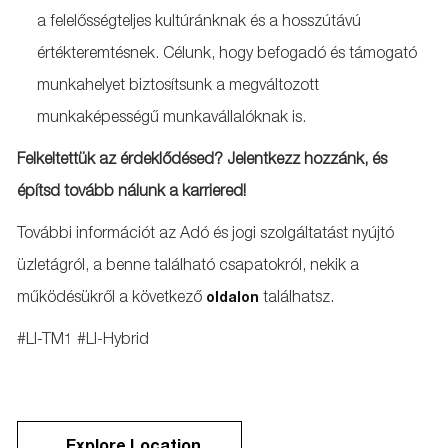
a felelősségteljes kultúránknak és a hosszútávú
értékteremtésnek. Célunk, hogy befogadó és támogató
munkahelyet biztosítsunk a megváltozott
munkaképességű munkavállalóknak is.
Felkeltettük az érdeklődésed? Jelentkezz hozzánk, és
építsd tovább nálunk a karriered!
További információt az Adó és jogi szolgáltatást nyújtó
üzletágról, a benne található csapatokról, nekik a
működésükről a következő
találhatsz.
oldalon
#LI-TM1 #LI-Hybrid
Explore Location